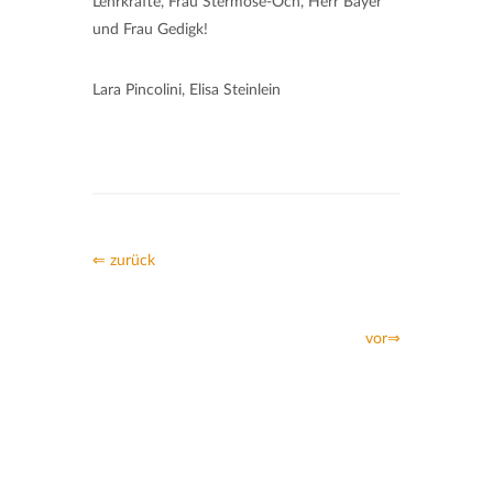
Lehrkräfte, Frau Stermose-Och, Herr Bayer
und Frau Gedigk!
Lara Pincolini, Elisa Steinlein
⇐ zurück
vor⇒