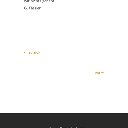
wir nichts gehabt.
G. Fässler
⇐ zurück
vor⇒