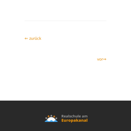
⇐ zurück
vor⇒